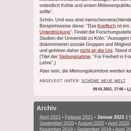
ordentlich Kohle und einem Millionenpubli
sollte".
Schön. Und was sind menschenverachtend
Beispielsweise diese: "Das
Kopftuch
ist ein
Unterdrückung
". Findet die Forschungsstelle 
Studien der Universität zu Köln: "Aussagen
diskriminieren soziale Gruppen und Mitgliede
und gehören daher
nicht an die Uni
. Stand 
(Titel der
Stellungnahme
: "Für Freiheit in 
Lehre".)
Aber nein, die Meinungskorridore werden kei
ABGELEGT UNTER:
SCHÖNE NEUE WELT
09.01.2021, 17:06 •
L
Archiv
April 2021
•
Februar 2021
•
Januar 2021
||
September 2020
•
August 2020
•
April 2020
November 2019
•
September 2019
•
April 2