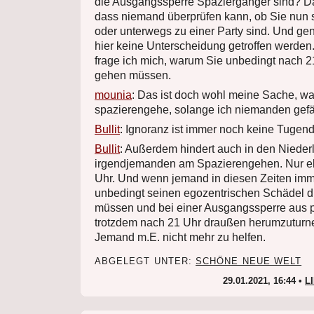
die Ausgangssperre Spaziergänger sind? Da
dass niemand überprüfen kann, ob Sie nun
oder unterwegs zu einer Party sind. Und g
hier keine Unterscheidung getroffen werden
frage ich mich, warum Sie unbedingt nach 2
gehen müssen.
mounia
: Das ist doch wohl meine Sache, wa
spazierengehe, solange ich niemanden gefä
Bullit
: Ignoranz ist immer noch keine Tugend
Bullit
: Außerdem hindert auch in den Niede
irgendjemanden am Spazierengehen. Nur eb
Uhr. Und wenn jemand in diesen Zeiten imm
unbedingt seinen egozentrischen Schädel d
müssen und bei einer Ausgangssperre aus 
trotzdem nach 21 Uhr draußen herumzuturne
Jemand m.E. nicht mehr zu helfen.
ABGELEGT UNTER:
SCHÖNE NEUE WELT
29.01.2021, 16:44 •
L