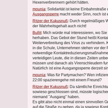
Hexenverbrennern gehört hätten.
mounia
: Solidarität ist keine Einbahnstraße
Ausgangsperre
macht weder Sinn, noch ist 
Ritzer der Kukusnuß
: Durch regelmäßiges W
der Wahrheitsgehalt auch nicht!
Bullit
: Mich würde mal interessieren, wo Sie
herhaben. Das Gebot der Stund heißt Konta
Weiterverbreitung des Virus zu verhindern. 
in die Schule, Unternehmen stehen vor der Pl
notwendige Kontaktreduzierungsmaßnahme
verteidigen Leute, die in diesen Zeiten unb
müssen und danach als Virenschleudern fu
Natürlich ist eine Ausgangssperre derzeit sin
mounia
: Was für Partymachen? Wen infizier
22:00 spazierengehe mit einem Freund?
Ritzer der Kukusnuß
: Da sämtliche Einricht
sowieso geschlossen sind, müsste logische
niemand "Ausgang" haben.
Es gibt also nicht einmal einen sinnvollen 
auf die Straße zu gehen, da ja sowieso Kont