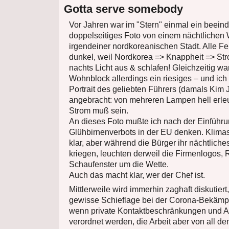
Gotta serve somebody
Vor Jahren war im "Stern" einmal ein beein
doppelseitiges Foto von einem nächtlichen
irgendeiner nordkoreanischen Stadt. Alle F
dunkel, weil Nordkorea => Knappheit => St
nachts Licht aus & schlafen! Gleichzeitig w
Wohnblock allerdings ein riesiges – und ic
Portrait des geliebten Führers (damals Kim J
angebracht: von mehreren Lampen hell erleu
Strom muß sein.
An dieses Foto mußte ich nach der Einführ
Glühbirnenverbots in der EU denken. Klimasc
klar, aber während die Bürger ihr nächtliches 
kriegen, leuchten derweil die Firmenlogos,
Schaufenster um die Wette.
Auch das macht klar, wer der Chef ist.
Mittlerweile wird immerhin zaghaft diskutiert
gewisse Schieflage bei der Corona-Bekämpfu
wenn private Kontaktbeschränkungen und 
verordnet werden, die Arbeit aber von all d