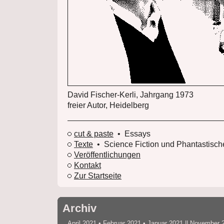
David Fischer-Kerli, Jahrgang 1973
freier Autor, Heidelberg
cut & paste
• Essays
Texte
• Science Fiction und Phantastisch
Veröffentlichungen
Kontakt
Zur Startseite
Archiv
April 2021
•
Februar 2021
•
Januar 2021
||
November 