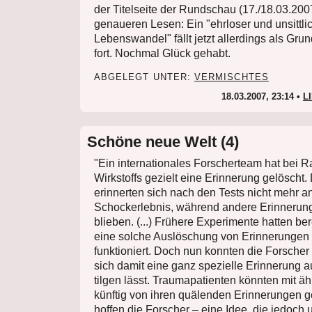
der Titelseite der Rundschau (17./18.03.20
genaueren Lesen: Ein "ehrloser und unsittli
Lebenswandel" fällt jetzt allerdings als Gru
fort. Nochmal Glück gehabt.
ABGELEGT UNTER:
VERMISCHTES
18.03.2007, 23:14 •
L
Schöne neue Welt (4)
"Ein internationales Forscherteam hat bei Ra
Wirkstoffs gezielt eine Erinnerung gelöscht. 
erinnerten sich nach den Tests nicht mehr a
Schockerlebnis, während andere Erinnerun
blieben. (...) Frühere Experimente hatten ber
eine solche Auslöschung von Erinnerungen p
funktioniert. Doch nun konnten die Forscher 
sich damit eine ganz spezielle Erinnerung 
tilgen lässt. Traumapatienten könnten mit ä
künftig von ihren quälenden Erinnerungen g
hoffen die Forscher – eine Idee, die jedoch 