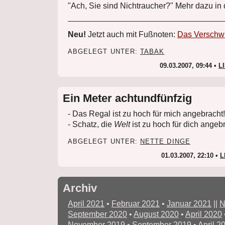
"Ach, Sie sind Nichtraucher?" Mehr dazu in
Neu!
Jetzt auch mit Fußnoten:
Das Verschw
ABGELEGT UNTER:
TABAK
09.03.2007, 09:44 •
L
Ein Meter achtundfünfzig
- Das Regal ist zu hoch für mich angebracht!
- Schatz, die
Welt
ist zu hoch für dich angebr
ABGELEGT UNTER:
NETTE DINGE
01.03.2007, 22:10 •
L
Archiv
April 2021
•
Februar 2021
•
Januar 2021
||
N
September 2020
•
August 2020
•
April 2020
November 2019
•
September 2019
•
April 2