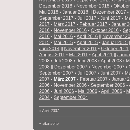
Dezember 2018
•
November 2018
•
Oktober
Mai 2018
•
Januar 2018
||
Dezember 2017
•
September 2017
•
Juli 2017
•
Juni 2017
•
Ma
2017
•
März 2017
•
Februar 2017
•
Januar 
2016
•
November 2016
•
Oktober 2016
•
Se
2016
•
Mai 2016
•
April 2016
||
November 2
2015
•
Mai 2015
•
April 2015
•
Januar 2015
|
Juni 2014
||
November 2011
•
Oktober 2011
August 2011
•
Mai 2011
•
April 2011
||
Janua
2008
•
Juli 2008
•
Juni 2008
•
April 2008
•
M
2008
||
Dezember 2007
•
November 2007
•
September 2007
•
Juli 2007
•
Juni 2007
•
Ma
2007
•
März 2007
•
Februar 2007
•
Januar 
2006
•
November 2006
•
September 2006
•
2006
•
Juni 2006
•
Mai 2006
•
April 2006
•
M
2004
•
September 2004
«
April 2007
«
Startseite