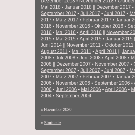
Dezember 2018
•
November 2018
•
Oktober
Mai 2018
•
Januar 2018
||
Dezember 2017
•
September 2017
•
Juli 2017
•
Juni 2017
•
Ma
2017
•
März 2017
•
Februar 2017
•
Januar 
2016
•
November 2016
•
Oktober 2016
•
Se
2016
•
Mai 2016
•
April 2016
||
November 2
2015
•
Mai 2015
•
April 2015
•
Januar 2015
|
Juni 2014
||
November 2011
•
Oktober 2011
August 2011
•
Mai 2011
•
April 2011
||
Janua
2008
•
Juli 2008
•
Juni 2008
•
April 2008
•
M
2008
||
Dezember 2007
•
November 2007
•
September 2007
•
Juli 2007
•
Juni 2007
•
Ma
2007
•
März 2007
•
Februar 2007
•
Januar 
2006
•
November 2006
•
September 2006
•
2006
•
Juni 2006
•
Mai 2006
•
April 2006
•
M
2004
•
September 2004
«
November 2020
«
Startseite