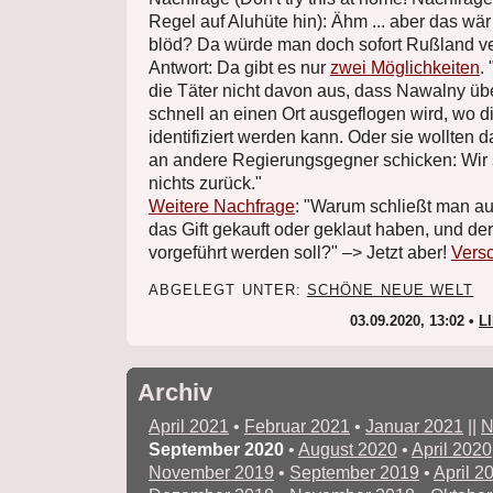
Regel auf Aluhüte hin): Ähm ... aber das wä
blöd? Da würde man doch sofort Rußland v
Antwort: Da gibt es nur
zwei Möglichkeiten
.
die Täter nicht davon aus, dass Nawalny übe
schnell an einen Ort ausgeflogen wird, wo 
identifiziert werden kann. Oder sie wollten d
an andere Regierungsgegner schicken: Wir 
nichts zurück."
Weitere Nachfrage
: "Warum schließt man au
das Gift gekauft oder geklaut haben, und der
vorgeführt werden soll?" –> Jetzt aber!
Vers
ABGELEGT UNTER:
SCHÖNE NEUE WELT
03.09.2020, 13:02 •
L
Archiv
April 2021
•
Februar 2021
•
Januar 2021
||
N
September 2020
•
August 2020
•
April 2020
November 2019
•
September 2019
•
April 2