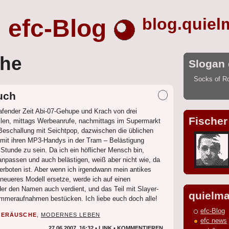
efc-Blog
blog.quiel
he
Slogan 
Socks of R
auch
fender Zeit Abi-07-Gehupe und Krach von drei
Fischer
len, mittags Werbeanrufe, nachmittags im Supermarkt
eschallung mit Seichtpop, dazwischen die üblichen
mit ihren MP3-Handys in der Tram – Belästigung
Stunde zu sein. Da ich ein höflicher Mensch bin,
anpassen und auch belästigen, weiß aber nicht wie, da
erboten ist. Aber wenn ich irgendwann mein antikes
 neueres Modell ersetze, werde ich auf einen
der den Namen auch verdient, und das Teil mit Slayer-
quielma
mmeraufnahmen bestücken. Ich liebe euch doch alle!
efc-Blog
GERÄUSCHE
,
MODERNES LEBEN
efc news
27.06.2007, 16:32 •
LINK
•
KOMMENTIEREN