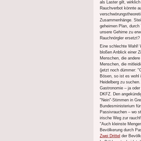
als Laster gilt, wirkl
Rauchverbot könnte a
verschwörungstheoreti
Zusammenhänge. Steig
geheimen Plan, durch 
unsere Gehirne zu erw
Rauchnörgler ersetzt?
Eine schlechte Wahl!
bloßen Anblick einer Z
Menschen, die andere 
Menschen, die mitleid
(jetzt noch dümmer: "
Bösen, so ist es wohl
Heidelberg zu suchen.
Gastronomie – ja oder 
DKFZ. Den angekündigt
"Nein"-Stimmen in Gre
Bundesministerium für
Passivrauchen – wo ste
irische Weg zur rauch
"Auch kleinste Mengen
Bevölkerung durch Pas
Zwei Drittel
der Bevölk