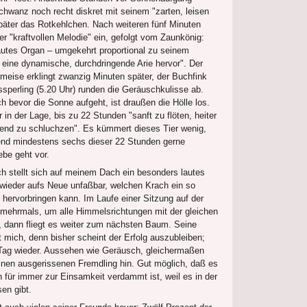
chwanz noch recht diskret mit seinem "zarten, leisen
päter das Rotkehlchen. Nach weiteren fünf Minuten
rer "kraftvollen Melodie" ein, gefolgt vom Zaunkönig:
autes Organ – umgekehrt proportional zu seinem
t eine dynamische, durchdringende Arie hervor". Der
meise erklingt zwanzig Minuten später, der Buchfink
ssperling (5.20 Uhr) runden die Geräuschkulisse ab.
bevor die Sonne aufgeht, ist draußen die Hölle los.
r in der Lage, bis zu 22 Stunden "sanft zu flöten, heiter
end zu schluchzen". Es kümmert dieses Tier wenig,
nd mindestens sechs dieser 22 Stunden gerne
ebe geht vor.
ich stellt sich auf meinem Dach ein besonders lautes
wieder aufs Neue unfaßbar, welchen Krach ein so
hervorbringen kann. Im Laufe einer Sitzung auf der
 mehrmals, um alle Himmelsrichtungen mit der gleichen
n, dann fliegt es weiter zum nächsten Baum. Seine
 mich, denn bisher scheint der Erfolg auszubleiben;
n Tag wieder. Aussehen wie Geräusch, gleichermaßen
einen ausgerissenen Fremdling hin. Gut möglich, daß es
 für immer zur Einsamkeit verdammt ist, weil es in der
en gibt.