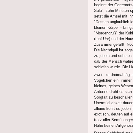
beginnt der Gartenrots
Solo", zehn Minuten s
setzt die Amsel mit ih
"Dessen unglaublich l
kleinen Körper – bring
"Morgengruß" der Kohl
(fünf Uhr) und der Hau
Zusammengefaßt: Noch 
Die Nachtigall ist soga
zu jubeln und schmelz
daß der Mensch währe
schlafen würde. Die Li
Zwei- bis dreimal tägl
Vögelchen ein; immer 
kleines, gelbes Wesen 
Antenne dreht es sich
Sorgfalt zu beschalle
Unermüdlichkeit dauert
alleine kehrt es jede
exotisch, deuten auf 
trotz aller Bemühungen
Nähe keinen Artgenoss