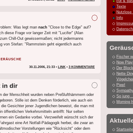
cut & pas
Texte
Nutzlose
Info
Impress
roblem: Was legt man
nach
"Close to the Edge" auf?
Datensch
ch diese Frage vor langer Zeit mit "Lucifer" (Alan
 zum Chill-Out gewissermaßen; nicht jedermanns
 von Stefan: "Rammstein geht eigentlich auch
Geräus
Fischer w
GERÄUSCHE
Now Play
30.11.2006, 21:33 •
LINK
•
3 KOMMENTARE
Der Block
Nette Din
Vögelche
in dir
Piep!
Sympathy 
en der Menschheit wurden neben Preßlufthämmern oder
So jung ..
eboren. Stille ist dem Denken förderlich, wie auch ein
Morning 
in die Gesichter jener Jugendlichen beweist, die man mit
 öffentlichen Verkehrsmitteln antrifft: Nur selten
nen ein Gedanke vorbei. Verzweifelt wünscht sich der
Aktuell
 Fahrgast eine Art Notfall-Pädagogik herbei, die zwar an
 altmodischer Vorstellungen wie "Rücksicht" oder dem
Startseite