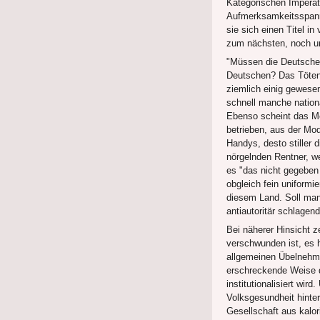
Kategorischen Imperati
Aufmerksamkeitsspann
sie sich einen Titel i
zum nächsten, noch un
"Müssen die Deutschen
Deutschen? Das Töten
ziemlich einig gewese
schnell manche nation
Ebenso scheint das Me
betrieben, aus der Mo
Handys, desto stiller 
nörgelnden Rentner, w
es "das nicht gegeben
obgleich fein uniformie
diesem Land. Soll man
antiautoritär schlage
Bei näherer Hinsicht 
verschwunden ist, es 
allgemeinen Übelnehme
erschreckende Weise d
institutionalisiert wi
Volksgesundheit hinter
Gesellschaft aus kalo