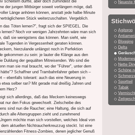
v scheitern dürfte, aber doch zumindest die
Neueste 
e der jungen Mitbürger soweit verlängern möge, daß
n voller Länge anhören können, anstatt jede halbe Minute
erträglicheren Stück weiterzuschalten. Vergeblich.
Stichwö
 das Töten lernen?", fragt sich der SPIEGEL. Die
Agitprop
 lernen? Noch vor wenigen Jahrzehnten wäre man sich
Antiamer
n, daß sie wenigstens das können. Man sieht, wie
Blogging
ale Tugenden in Vergessenheit geraten können.
Delta
ckern, hierzulande unlängst noch in Perfektion
Geräusc
de gekommen zu sein: je lauter die Klänge aus den
Modernes
die Duldung der gequälten Mitreisenden. Wo sind die
Nette Din
enn man sie mal braucht, wo der "Führer", unter dem
Schöne n
 hätte"? Schaffner und Trambahnfahrer geben sich –
Schmerz
rt – ebenfalls tolerant: auch das eine Neuerung in
Sportteil
 etwa selber ran? Mit gerade mal dreißig Jahren und
Tabak
ndem Herz?
Vermisch
zeigt sich allerdings, daß das Meckern keineswegs
Zeitgesch
hat nur den Fokus gewechselt. Zielscheibe des
ns sind nun die Raucher; eine Haltung, die sich auf
urch alle Altersgruppen zieht und zunehmend
rd. Ungern möchte man sich vorstellen, welches Ideal von
 dem aktuellen Nichtraucherkreuzzug steckt. Ist eine
rienzählenden Fitness-Zombies, denen jeglicher Genuß