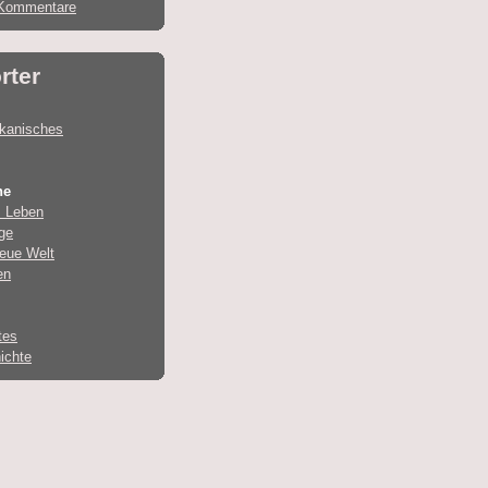
Kommentare
rter
ikanisches
he
 Leben
ge
eue Welt
en
tes
ichte