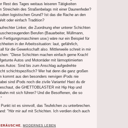
r Rest des Tages weitaus leiseren Tätigkeiten
m Streicheln des Straßenbelags mit einer Daunenfeder?
kulten logistischen Grund? Ist das die Rache an den
elt oder einfach Tradition?
aufrechter Linker, die Zuordnung eher unterer Schichten
uscherzeugenden Berufen (Bauarbeiter, Müllmann,
n Fertigungsmaschinen usw.) wäre nur ein Beispiel für
hheiten in der Arbeitssituation: laut, gefährlich,
all für die Gewerkschaft also. Mittlerweile schreit in mir
elchen: "Diese Schichten machen einfach gerne Krach!
getunte Autos und Motorräder mit lärmoptimierten
os Autos: Sind bis zum Anschlag aufgedrehte
nicht schichtspezifisch? Wer hat denn die ganz großen
 kommt aus den besonders nervigen iPods nie
ei sind iPods noch die zivile Variante! Hast du dir
ngeschaut, die GHETTOBLASTER mit Hip Hop und
nbahn mit sich führen? Und die Besoffenen, die so
."
Punkt ist es sinnvoll, das Teufelchen zu unterbrechen.
nd: "Hör mir auf mit Schichten. Ich verdien doch auch
GERÄUSCHE
,
MODERNES LEBEN