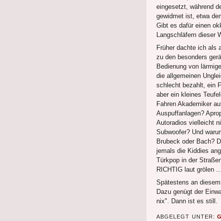
eingesetzt, während de
gewidmet ist, etwa de
Gibt es dafür einen ok
Langschläfern dieser W
Früher dachte ich als 
zu den besonders gerä
Bedienung von lärmige
die allgemeinen Ungleic
schlecht bezahlt, ein F
aber ein kleines Teuf
Fahren Akademiker auf
Auspuffanlagen? Aprop
Autoradios vielleicht 
Subwoofer? Und warum
Brubeck oder Bach? Dab
jemals die Kiddies a
Türkpop in der Straße
RICHTIG laut grölen ..
Spätestens an diesem 
Dazu genügt der Einwa
nix". Dann ist es still.
ABGELEGT UNTER: