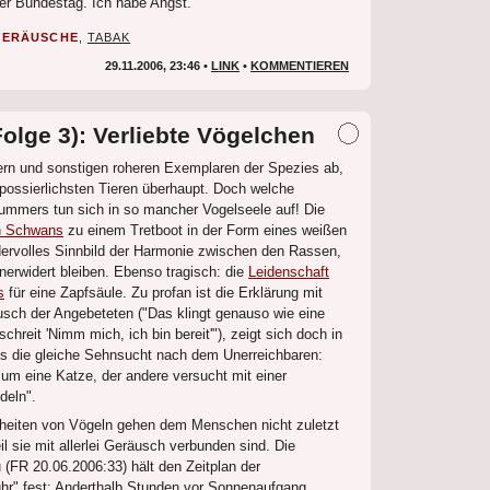
der Bundestag. Ich habe Angst.
GERÄUSCHE
,
TABAK
29.11.2006, 23:46 •
LINK
•
KOMMENTIEREN
Folge 3): Verliebte Vögelchen
rn und sonstigen roheren Exemplaren der Spezies ab,
possierlichsten Tieren überhaupt. Doch welche
mmers tun sich in so mancher Vogelseele auf! Die
n Schwans
zu einem Tretboot in der Form eines weißen
ervolles Sinnbild der Harmonie zwischen den Rassen,
unerwidert bleiben. Ebenso tragisch: die
Leidenschaft
s
für eine Zapfsäule. Zu profan ist die Erklärung mit
ch der Angebeteten ("Das klingt genauso wie eine
hreit 'Nimm mich, ich bin bereit'"), zeigt sich doch in
s die gleiche Sehnsucht nach dem Unerreichbaren:
um eine Katze, der andere versucht mit einer
deln".
heiten von Vögeln gehen dem Menschen nicht zuletzt
 sie mit allerlei Geräusch verbunden sind. Die
(FR 20.06.2006:33) hält den Zeitplan der
hr" fest: Anderthalb Stunden vor Sonnenaufgang