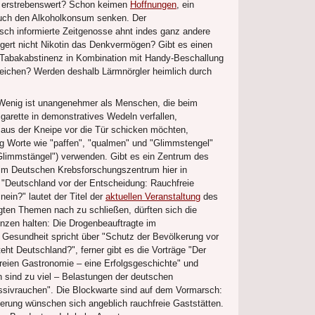
ich erstrebenswert? Schon keimen
Hoffnungen
, ein
uch den Alkoholkonsum senken. Der
sch informierte Zeitgenosse ahnt indes ganz andere
ert nicht Nikotin das Denkvermögen? Gibt es einen
Tabakabstinenz in Kombination mit Handy-Beschallung
eichen? Werden deshalb Lärmnörgler heimlich durch
 Wenig ist unangenehmer als Menschen, die beim
igarette in demonstratives Wedeln verfallen,
aus der Kneipe vor die Tür schicken möchten,
ig Worte wie "paffen", "qualmen" und "Glimmstengel"
Glimmstängel") verwenden. Gibt es ein Zentrum des
 im Deutschen Krebsforschungszentrum hier in
 "Deutschland vor der Entscheidung: Rauchfreie
nein?" lautet der Titel der
aktuellen Veranstaltung
des
en Themen nach zu schließen, dürften sich die
nzen halten: Die Drogenbeauftragte im
 Gesundheit spricht über "Schutz der Bevölkerung vor
ht Deutschland?", ferner gibt es die Vorträge "Der
freien Gastronomie – eine Erfolgsgeschichte" und
 sind zu viel – Belastungen der deutschen
sivrauchen". Die Blockwarte sind auf dem Vormarsch:
erung wünschen sich angeblich rauchfreie Gaststätten.