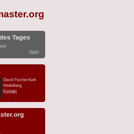
master.org
des Tages
ock!
(
SAX
)
David Fischer-Kerli
Heidelberg
Kontakt
ster.org