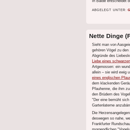
In Bälde entscheidet 
ABGELEGT UNTER:
Nette Dinge (
Sieht man von Aasgeie
gehören Vögel zu den 
Abgründe des Liebesku
Liebe eines schwarze
Artgenossen: ein wund
allein – sie wird ewig 
eines englischen Pfau
dem klackenden Geräus
Pfauhenne, die ihm zusc
den Brüdern des Vogel
"Der eine bemüht sich 
Gartenlaterne anzubän
Die Herzensangelegen
deswegen so nahe, weil
Frankfurter Rundschau 
morgendlichen "Vogelu