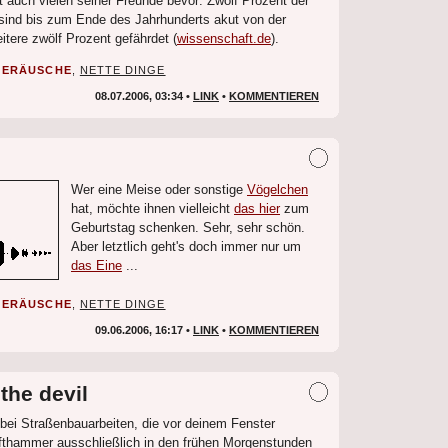
 auch vielen seiner Freunde bevor: Zwölf Prozent der
sind bis zum Ende des Jahrhunderts akut von der
itere zwölf Prozent gefährdet (
wissenschaft.de
).
GERÄUSCHE
,
NETTE DINGE
08.07.2006, 03:34 •
LINK
•
KOMMENTIEREN
Wer eine Meise oder sonstige
Vögelchen
hat, möchte ihnen vielleicht
das hier
zum
Geburtstag schenken. Sehr, sehr schön.
Aber letztlich geht's doch immer nur um
das Eine
...
GERÄUSCHE
,
NETTE DINGE
09.06.2006, 16:17 •
LINK
•
KOMMENTIEREN
the devil
 bei Straßenbauarbeiten, die vor deinem Fenster
lufthammer ausschließlich in den frühen Morgenstunden