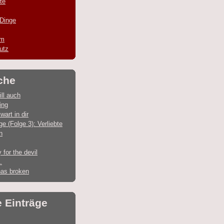
te
 Dinge
um
utz
che
ill auch
ing
wart in dir
ge (Folge 3): Verliebte
n
for the devil
.
has broken
e Einträge