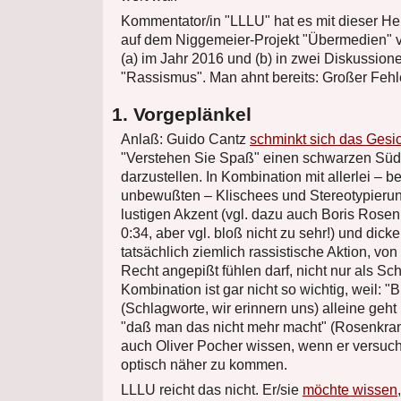
Kommentator/in "LLLU" hat es mit dieser 
auf dem Niggemeier-Projekt "Übermedien" v
(a) im Jahr 2016 und (b) in zwei Diskussi
"Rassismus". Man ahnt bereits: Großer Fehl
1. Vorgeplänkel
Anlaß: Guido Cantz
schminkt sich das Gesi
"Verstehen Sie Spaß" einen schwarzen Süd
darzustellen. In Kombination mit allerlei – 
unbewußten – Klischees und Stereotypieru
lustigen Akzent (vgl. dazu auch Boris Rosen
0:34, aber vgl. bloß nicht zu sehr!) und dick
tatsächlich ziemlich rassistische Aktion, vo
Recht angepißt fühlen darf, nicht nur als Sc
Kombination ist gar nicht so wichtig, weil: "
(Schlagworte, wir erinnern uns) alleine geht 
"daß man das nicht mehr macht" (Rosenkran
auch Oliver Pocher wissen, wenn er versuc
optisch näher zu kommen.
LLLU reicht das nicht. Er/sie
möchte wissen