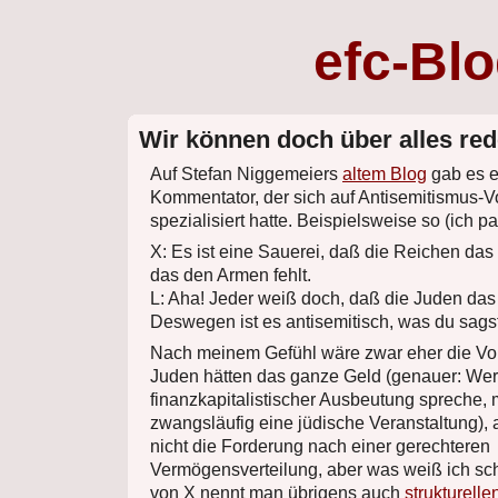
efc-Bl
Wir können doch über alles re
Auf Stefan Niggemeiers
altem Blog
gab es 
Kommentator, der sich auf Antisemitismus-V
spezialisiert hatte. Beispielsweise so (ich p
X: Es ist eine Sauerei, daß die Reichen da
das den Armen fehlt.
L: Aha! Jeder weiß doch, daß die Juden da
Deswegen ist es antisemitisch, was du sags
Nach meinem Gefühl wäre zwar eher die Vor
Juden hätten das ganze Geld (genauer: Wer
finanzkapitalistischer Ausbeutung spreche, 
zwangsläufig eine jüdische Veranstaltung), 
nicht die Forderung nach einer gerechteren
Vermögensverteilung, aber was weiß ich sch
von X nennt man übrigens auch
strukturell