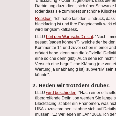
'Blackfacing'? Oder ist gefordert, dass die 
Darbietung dazu dient, sich über Schwarze 
(oder dass sie zumindest unschöne Klischee
Reaktion
: "Ich habe fast den Eindruck, das
blackfacing ist und ihre Fragetechnik wirkt e
wird langsam kafkaesk.
LLLU
hört den Warnschuß nicht
: "Noch imm
gesagt (sagen können?), welche der beiden A
Kommentar 14 und zuvor schon in einer an
erörtert habe, denn nun die 'offizielle' Defini
eine solche denn gibt). Auch sehe ich nicht
Versuch eine begriffliche Klärung (die von ei
Wertung ja unabhängig ist) 'subversiv' sein 
könnte".
2. Reden wir trotzdem drüber.
LLLU
wird beschieden
: "Nach einer offiziel
übergreifende Definition werden Sie lange
Blackfacing ist aber ein Phänomen, was nic
USA zuzuschreiben ist ohne sich auf Detail
müssen. (...) Wir leben im JAhr 2016, ich den