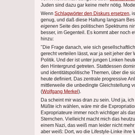
Juden sind dazu gar keine mehr nötig. Mode
Wenn
Schlagwörter den Diskurs ersetzen
, 
genug, und daß diese Haltung langsam Besi
eigenen
Seite des politischen Spektrums ni
besser, im Gegenteil. Es kommt aber noch 
hinzu:
"Die Frage danach, wie sich gesellschaftli
gerecht verteilen lässt, war ja seit jeher de
Politik. Und der ist unter jungen Linken heute
den Hintergrund getreten. Stattdessen domin
und identitätspolitische Themen, über die s
heute definiert. Das zentrale progressive Anl
mittlerweile die unbedingte Gleichstellung 
(
Wolfgang Merkel
).
Da scheint mir was dran zu sein. Und ja, ich
Müßte ich wählen, wäre mir die Expropriatio
Expropriateure immer noch wichtiger als da
Sternchen. Vielleicht macht mich das heutz
einem Nazi, das weiß man leider nicht mehr
aber weiß: Dort, wo die Lifestyle-Linke ihre 