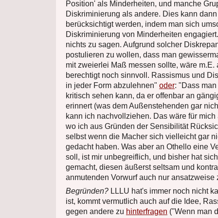
Position' als Minderheiten, und manche Gru
Diskriminierung als andere. Dies kann dann
berücksichtigt werden, indem man sich ums
Diskriminierung von Minderheiten engagiert
nichts zu sagen. Aufgrund solcher Diskrepa
postulieren zu wollen, dass man gewisserm
mit zweierlei Maß messen sollte, wäre m.E.
berechtigt noch sinnvoll. Rassismus und Dis
in jeder Form abzulehnen"
oder
: "Dass man 
kritisch sehen kann, da er offenbar an gäng
erinnert (was dem Außenstehenden gar nicht
kann ich nachvollziehen. Das wäre für mich 
wo ich aus Gründen der Sensibilität Rücks
selbst wenn die Macher sich vielleicht gar n
gedacht haben. Was aber an Othello eine V
soll, ist mir unbegreiflich, und bisher hat s
gemacht, diesen äußerst seltsam und kontrai
anmutenden Vorwurf auch nur ansatzweise 
Begründen?
LLLU hat's immer noch nicht kap
ist, kommt vermutlich auch auf die Idee, Ra
gegen andere zu
hinterfragen
("Wenn man di