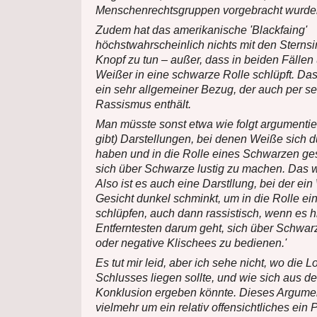
Menschenrechtsgruppen vorgebracht wurden.
Zudem hat das amerikanische 'Blackfaing'
höchstwahrscheinlich nichts mit den Sterns
Knopf zu tun – außer, dass in beiden Fällen
Weißer in eine schwarze Rolle schlüpft. Das
ein sehr allgemeiner Bezug, der auch per s
Rassismus enthält.
Man müsste sonst etwa wie folgt argumentie
gibt) Darstellungen, bei denen Weiße sich 
haben und in die Rolle eines Schwarzen ges
sich über Schwarze lustig zu machen. Das war
Also ist es auch eine Darstllung, bei der ei
Gesicht dunkel schminkt, um in die Rolle e
schlüpfen, auch dann rassistisch, wenn es hi
Entferntesten darum geht, sich über Schwar
oder negative Klischees zu bedienen.'
Es tut mir leid, aber ich sehe nicht, wo die L
Schlusses liegen sollte, und wie sich aus d
Konklusion ergeben könnte. Dieses Argumen
vielmehr um ein relativ offensichtliches ei