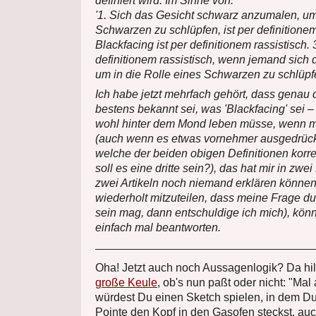
definiert wird. Im Sinne von:
'1. Sich das Gesicht schwarz anzumalen, um 
Schwarzen zu schlüpfen, ist per definitionem
Blackfacing ist per definitionem rassistisch. 
definitionem rassistisch, wenn jemand sich d
um in die Rolle eines Schwarzen zu schlüpfen.
Ich habe jetzt mehrfach gehört, dass genau d
bestens bekannt sei, was 'Blackfacing' sei 
wohl hinter dem Mond leben müsse, wenn m
(auch wenn es etwas vornehmer ausgedrück
welche der beiden obigen Definitionen korrek
soll es eine dritte sein?), das hat mir in zwe
zwei Artikeln noch niemand erklären können.
wiederholt mitzuteilen, dass meine Frage d
sein mag, dann entschuldige ich mich), könn
einfach mal beantworten.
Oha! Jetzt auch noch Aussagenlogik? Da hilf
große Keule
, ob's nun paßt oder nicht: "Mal 
würdest Du einen Sketch spielen, in dem Du
Pointe den Kopf in den Gasofen steckst, au