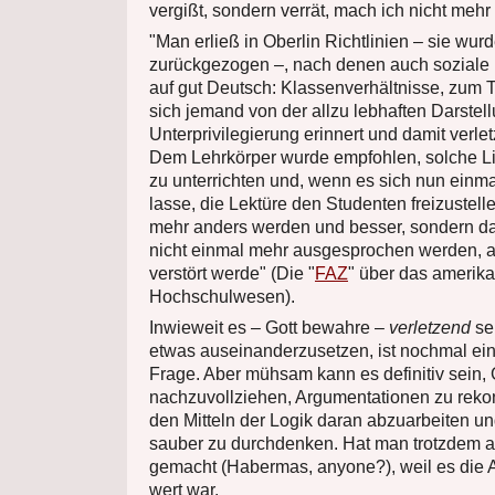
vergißt, sondern verrät, mach ich nicht mehr 
"Man erließ in Oberlin Richtlinien – sie wu
zurückgezogen –, nach denen auch soziale 
auf gut Deutsch: Klassenverhältnisse, zum 
sich jemand von der allzu lebhaften Darstel
Unterprivilegierung erinnert und damit verlet
Dem Lehrkörper wurde empfohlen, solche Lit
zu unterrichten und, wenn es sich nun einm
lasse, die Lektüre den Studenten freizustelle
mehr anders werden und besser, sondern da
nicht einmal mehr ausgesprochen werden, 
verstört werde" (Die "
FAZ
" über das amerik
Hochschulwesen).
Inwieweit es – Gott bewahre –
verletzend
sei
etwas auseinanderzusetzen, ist nochmal ei
Frage. Aber mühsam kann es definitiv sein
nachzuvollziehen, Argumentationen zu rekons
den Mitteln der Logik daran abzuarbeiten und
sauber zu durchdenken. Hat man trotzdem al
gemacht (Habermas, anyone?), weil es die 
wert war.