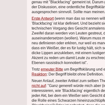
genau
mit "Blackfacing" gemeint ist. Darum g
der Diskussion, eine ordentliche Begriffsklä
ausgesprochen sinnvoll. Sollte man meinen
Erste Antwort
(wenn man das so nennen will)
'Blackfacing' ist klar definiert. Und bezieht s
technischen Vorgang des Gesicht anmalens.
Zweifel daran werden von Leuten gestreut, d
auseinandersetzen (wollen). Warum muss 
neu definieren oder erklren, nur weil es man
dass ein Weißer, der es für lustig hält, sic
dicke Lippen anzukleben, mit einem lustigen
Akzent zu reden um damit Leute zu erschre
Ebenen rassistisch konnotiert ist".
Trotz
erneuter Bitte
um Begriffsklärung und 
Reaktion
: Der Begriff bleibt ohne Definition.
Neuer Anlauf, zweiter Artikel zum selben 
nicht auf
: "Ganz generell würde mich aber (
interessieren, wie 'Blackfacing' eigentlich def
jeder Akt, bei dem ein Weißer sein Gesicht d
die Rolle eines Schwarzen hineinzuschlüpfe