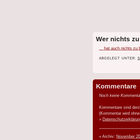
Wer nichts zu 
... hat auch nichts zu 
ABGELEGT UNTER:
Kommentare
Noch keine Kommenta
Kommentare sind derze
(Kommentar wird ohne 
»
Datenschutzerklärun
« Archiv:
November 2