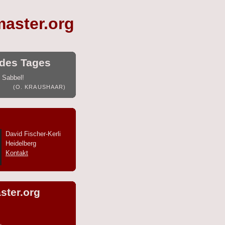
master.org
des Tages
 Sabbel!
(O. KRAUSHAAR)
David Fischer-Kerli
Heidelberg
Kontakt
ster.org