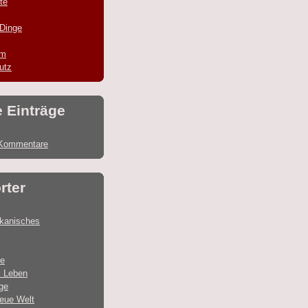
te
 Dinge
um
utz
e Einträge
Kommentare
rter
ikanisches
e
 Leben
ge
eue Welt