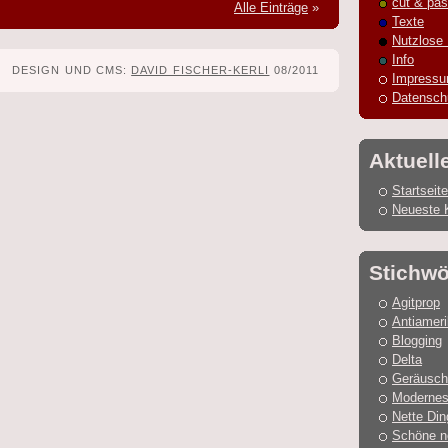
cut & pas
Alle Einträge
»
Texte
Nutzlose
Info
DESIGN UND CMS:
DAVID FISCHER-KERLI
08/2011
Impress
Datensch
Aktuell
Startseite
Neueste 
Stichwö
Agitprop
Antiamer
Blogging
Delta
Geräusch
Modernes
Nette Din
Schöne n