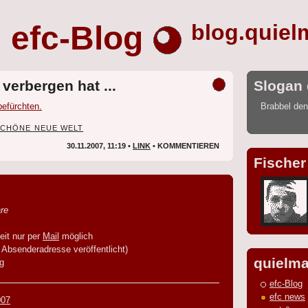
efc-Blog
blog.quiel
verbergen hat ...
Slogan 
befürchten.
Brabbel den
SCHÖNE NEUE WELT
30.11.2007, 11:19 •
LINK
• KOMMENTIEREN
Fischer
re
it nur per
Mail
möglich
Absenderadresse veröffentlicht)
quielma
g
efc-Blog
efc news
007