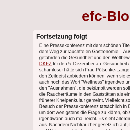
efc-Bl
Fortsetzung folgt
Eine Pressekonferenz mit dem schönen Tite
dem Weg zur rauchfreien Gastronomie – A
gefährden die Gesundheit und den Wettbe
DKFZ
für den 5. Dezember an. Gesundheit
schamloser hätte sich Frau Pötschke-Langer
den Zeitgeist anbiedern können, wenn sie es
auch noch das Wort "Wellness" irgendwo un
den "Ausnahmen", die bekämpft werden soll
die Raucherräume in den Gaststätten als ei
früherer Kneipenkultur gemeint. Vielleicht s
Besuch der Pressekonferenz tatsächlich in
um dort wenigstens die Frage zu klären, ob'
irgendwann auch mal reicht. Es sieht allerd
aus. Nachdem Nichtraucher gesetzlich auf j