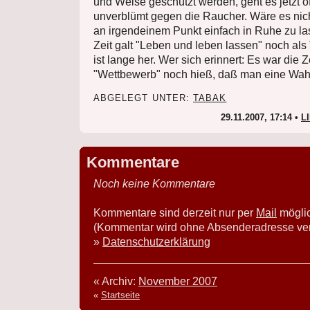
und Weise geschützt werden, geht es jetzt o
unverblümt gegen die Raucher. Wäre es nich
an irgendeinem Punkt einfach in Ruhe zu l
Zeit galt "Leben und leben lassen" noch als
ist lange her. Wer sich erinnert: Es war die Ze
"Wettbewerb" noch hieß, daß man eine Wahl
ABGELEGT UNTER:
TABAK
29.11.2007, 17:14 •
L
Kommentare
Noch keine Kommentare
Kommentare sind derzeit nur per
Mail
mögli
(Kommentar wird ohne Absenderadresse verö
»
Datenschutzerklärung
« Archiv:
November 2007
«
Startseite