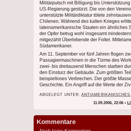
Militärputsch mit Billigung bis Unterstützun
US-Regierung gestürzt. Die von den Vereini
unterstützte Militärdiktatur tötete zehntaus
Chilenen. Während des kalten Krieges erlitt
lateinamerikanische Staaten ein ähnliches S
der Opfer betrug wohl insgesamt mindestens
mitgezählt Überlebende der Folter. Mittelam
Südamerikaner.
Am 11. September vor fünf Jahren flogen zwe
Passagiermaschinen in die Türme des Worl
zwei- bis dreitausend Menschen starben dur
den Einsturz der Gebäude. Zum größten Tei
beispielloses Verbrechen. Der größte Mass
Geschichte. Ein Angriff auf die Werte der Zivi
ABGELEGT UNTER:
ANTIAMERIKANISCHES
11.09.2006, 22:06 •
L
Kommentare
Noch keine Kommentare