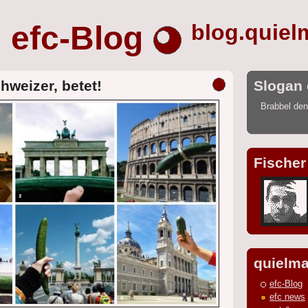
efc-Blog
blog.quiel
chweizer, betet!
Slogan 
Brabbel den
Fischer
quielma
efc-Blog
efc news