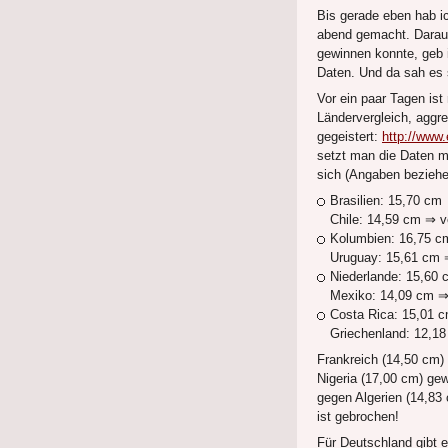
Bis gerade eben hab ic
abend gemacht. Darauf
gewinnen konnte, geb ic
Daten. Und da sah es 
Vor ein paar Tagen ist
Ländervergleich, aggr
gegeistert:
http://ww
setzt man die Daten mi
sich (Angaben beziehen
Brasilien: 15,70 cm
Chile: 14,59 cm ⇒ ve
Kolumbien: 16,75 c
Uruguay: 15,61 cm ⇒ 
Niederlande: 15,60 
Mexiko: 14,09 cm ⇒ v
Costa Rica: 15,01 
Griechenland: 12,18 
Frankreich (14,50 cm)
Nigeria (17,00 cm) ge
gegen Algerien (14,83
ist gebrochen!
Für Deutschland gibt 