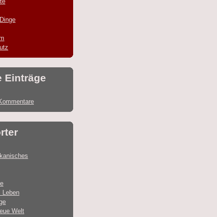
te
 Dinge
um
utz
e Einträge
Kommentare
rter
ikanisches
e
 Leben
ge
eue Welt