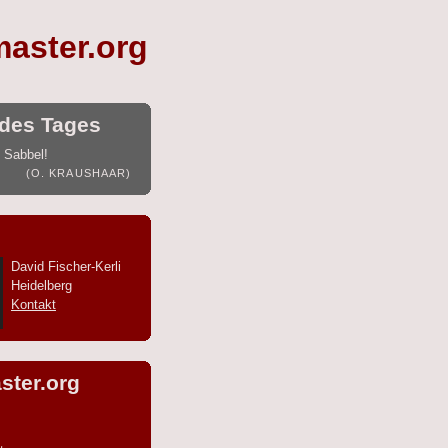
master.org
des Tages
 Sabbel!
(O. KRAUSHAAR)
David Fischer-Kerli
Heidelberg
Kontakt
ster.org