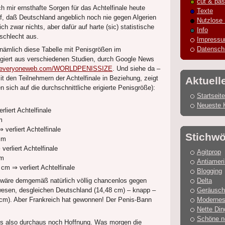
cut & pas
h mir ernsthafte Sorgen für das Achtelfinale heute
Texte
, daß Deutschland angeblich noch nie gegen Algerien
Nutzlose
h zwar nichts, aber dafür auf harte (sic) statistische
Info
schlecht aus.
Impress
Datensch
 nämlich diese Tabelle mit Penisgrößen im
egiert aus verschiedenen Studien, durch Google News
w.everyoneweb.com/WORLDPENISSIZE
. Und siehe da –
t den Teilnehmern der Achtelfinale in Beziehung, zeigt
Aktuell
 sich auf die durchschnittliche erigierte Penisgröße):
Startseite
Neueste 
rliert Achtelfinale
m
verliert Achtelfinale
Stichwö
cm
erliert Achtelfinale
Agitprop
cm
Antiamer
cm ⇒ verliert Achtelfinale
Blogging
 wäre demgemäß natürlich völlig chancenlos gegen
Delta
wesen, desgleichen Deutschland (14,48 cm) – knapp –
Geräusch
 cm). Aber Frankreich hat gewonnen! Der Penis-Bann
Modernes
Nette Din
Schöne n
es also durchaus noch Hoffnung. Was morgen die