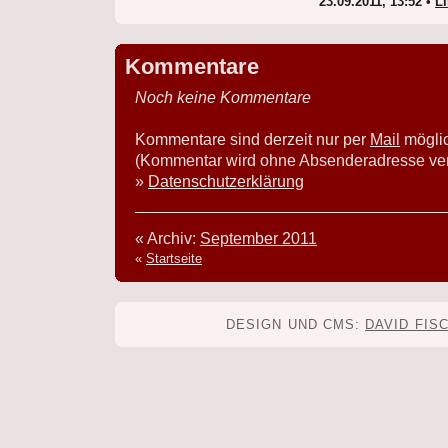
23.09.2011, 13:52 •
L
Kommentare
Noch keine Kommentare
Kommentare sind derzeit nur per
Mail
mögli
(Kommentar wird ohne Absenderadresse verö
»
Datenschutzerklärung
« Archiv:
September 2011
«
Startseite
DESIGN UND CMS:
DAVID FIS