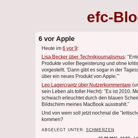
efc-Bl
6 vor Apple
Heute im
6 vor 9
:
Lisa Becker über Technikjournalismus
: "En
Produkte voller Begeisterung und ohne kriti
vorgestellt. 'Dann gibt es sogar in der Tage
über ein neues Produkt von Apple.'"
Leo Lagercrantz über Nutzerkommentare
(un
sein Leben als toller Hecht): "Es ist 2010. 
schwach erleuchtet durch den blauen Schei
Bildschirm meines MacBook ausstrahlt."
Und von wem soll jetzt nochmal die "kritisch
kommen?
ABGELEGT UNTER:
SCHMERZEN