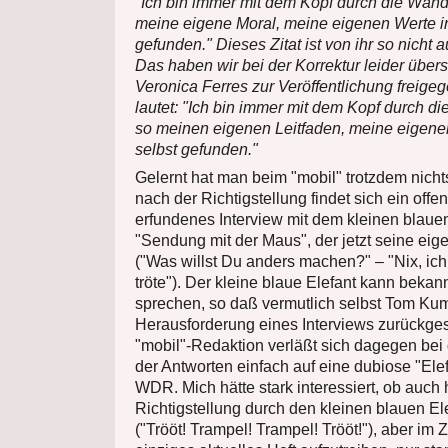
"Ich bin immer mit dem Kopf durch die Wand
meine eigene Moral, meine eigenen Werte in
gefunden." Dieses Zitat ist von ihr so nicht a
Das haben wir bei der Korrektur leider über
Veronica Ferres zur Veröffentlichung freig
lautet: "Ich bin immer mit dem Kopf durch d
so meinen eigenen Leitfaden, meine eigenen
selbst gefunden."
Gelernt hat man beim "mobil" trotzdem nicht
nach der Richtigstellung findet sich ein offe
erfundenes Interview mit dem kleinen blaue
"Sendung mit der Maus", der jetzt seine ei
("Was willst Du anders machen?" – "Nix, ich
tröte"). Der kleine blaue Elefant kann bekann
sprechen, so daß vermutlich selbst Tom Ku
Herausforderung eines Interviews zurückges
"mobil"-Redaktion verläßt sich dagegen bei
der Antworten einfach auf eine dubiose "El
WDR. Mich hätte stark interessiert, ob auch 
Richtigstellung durch den kleinen blauen Elef
("Trööt! Trampel! Trampel! Trööt!"), aber im 