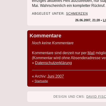
einziges aktuelles Heft aufzutreiben, nur s
Mai. Wahrscheinlich ein kompletter Rückruf.
ABGELEGT UNTER:
SCHMERZEN
26.06.2007, 21:28 •
L
Kommentare
Noch keine Kommentare
Kommentare sind derzeit nur per
Mail
mögli
(Kommentar wird ohne Absenderadresse verö
»
Datenschutzerklärung
« Archiv:
Juni 2007
«
Startseite
DESIGN UND CMS:
DAVID FIS